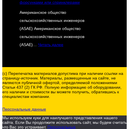
форсунками или спринклерами
Американское общество
сельскохозяйственных инженеров
(ASAE) Американское общество
сельскохозяйственных инженеров
:
(ASAE)…
Читать далее
A
N
S
(c) Перепечатка материалов допустима при наличии ссылки на
I
страницу-источник. Материалы, размещенные на сайте, не
являются публичной офертой, определяемой положениями
/
Статьи 437 (2) ГК РФ. Полную информацию об оборудовании,
его наличии и стоимости вы можете получить, обратившись к
A
специалистам компании.
S
A
Персональные данные
E
Мы используем куки для наилучшего представления нашего
сайта. Если Вы продолжите использовать сайт, мы будем считать
S
что Вас это устраивает.
Персональные