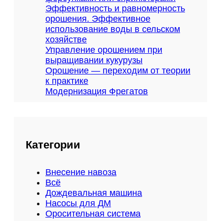
е
Эффективность и равномерность
м
орошения. Эффективное
ы
использование воды в сельском
у
хозяйстве
п
Управление орошением при
р
выращивании кукурузы
а
Орошение — переходим от теории
в
к практике
л
Модернизация Фрегатов
е
н
и
я
,
Категории
и
с
п
Внесение навоза
о
Всё
л
Дождевальная машина
ь
Насосы для ДМ
з
Оросительная система