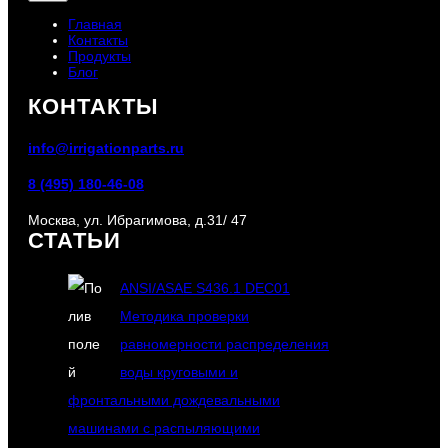
н
Главная
н
Контакты
Продукты
о
Блог
м
о
КОНТАКТЫ
р
о
info@irrigationparts.ru
ш
е
8 (495) 180-46-08
н
Москва, ул. Ибрагимова, д.31/ 47
и
СТАТЬИ
и
ANSI/ASAE S436.1 DEC01
Методика проверки
равномерности распределения
воды круговыми и
фронтальными дождевальными
машинами с распыляющими