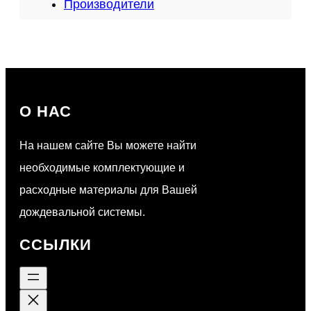
у
Производители
е
м
ы
е
в
с
е
О НАС
л
ь
На нашем сайте Вы можете найти
с
к
необходимые комплектующие и
о
расходные материалы для Вашей
х
о
дождевальной системы.
з
я
ССЫЛКИ
й
с
т
в
е