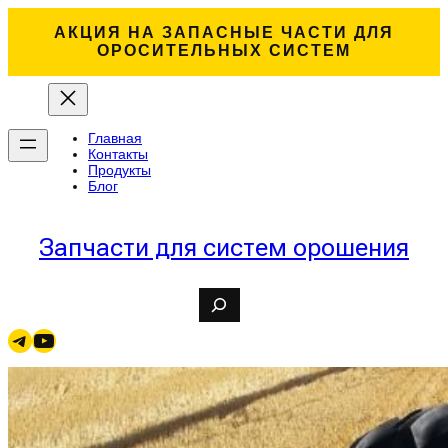
Перейти
к
АКЦИЯ НА ЗАПАСНЫЕ ЧАСТИ ДЛЯ
содержимому
ОРОСИТЕЛЬНЫХ СИСТЕМ
Главная
Контакты
Продукты
Блог
Запчасти для систем орошения
S
e
a
Telegram
YouTube
r
c
h