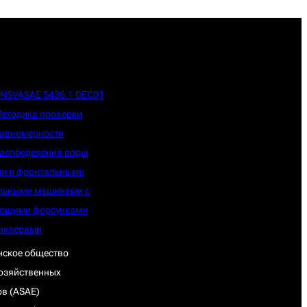
NSI/ASAE S436.1 DEC01
етодика проверки
авномерности
аспределения воды
ми и фронтальными
льными машинами с
ющими форсунками
нклерами
нское общество
озяйственных
в (ASAE)