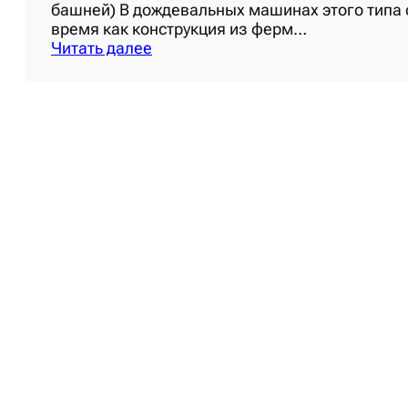
башней) В дождевальных машинах этого типа 
время как конструкция из ферм…
:
Читать далее
Д
о
ж
д
е
в
а
л
ь
н
ы
е
м
а
ш
и
н
ы