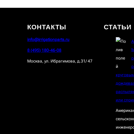
КОНТАКТЫ
СТАТЬИ
info@irrigationparts.ru
A
М
8 (495) 180-46-08
р
Москва, ул. Ибрагимова, д.31/ 47
р
круговы
дождева
распыля
или спри
Америка
сельскох
инженеро