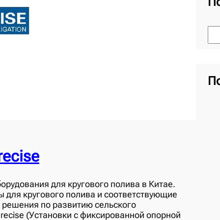
П
S
e
a
r
c
h
П
ecise
орудования для кругового полива в Китае.
ы для кругового полива и соответствующие
 решения по развитию сельского
ecise (Установки с фиксированной опорной