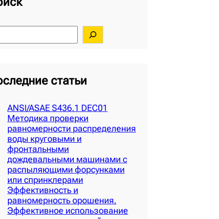
оиск
оследние статьи
ANSI/ASAE S436.1 DEC01
Методика проверки
равномерности распределения
воды круговыми и
фронтальными
дождевальными машинами с
распыляющими форсунками
или спринклерами
Эффективность и
равномерность орошения.
Эффективное использование