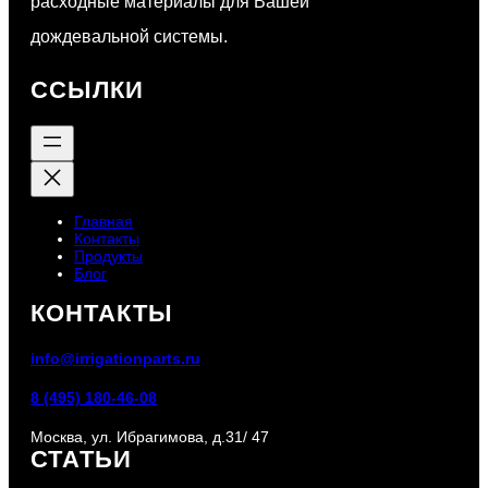
расходные материалы для Вашей
х
о
дождевальной системы.
з
я
ССЫЛКИ
й
с
т
в
е
н
Главная
н
Контакты
о
Продукты
Блог
м
о
КОНТАКТЫ
р
о
info@irrigationparts.ru
ш
е
8 (495) 180-46-08
н
Москва, ул. Ибрагимова, д.31/ 47
и
СТАТЬИ
и