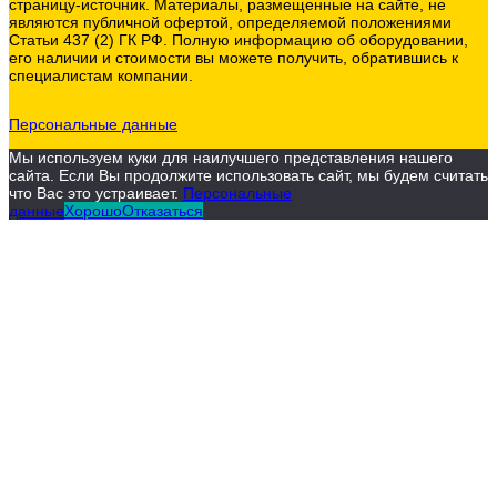
страницу-источник. Материалы, размещенные на сайте, не
являются публичной офертой, определяемой положениями
/
Статьи 437 (2) ГК РФ. Полную информацию об оборудовании,
его наличии и стоимости вы можете получить, обратившись к
A
специалистам компании.
S
A
Персональные данные
E
Мы используем куки для наилучшего представления нашего
сайта. Если Вы продолжите использовать сайт, мы будем считать
S
что Вас это устраивает.
Персональные
данные
Хорошо
Отказаться
4
3
6
.
1
D
E
C
0
1