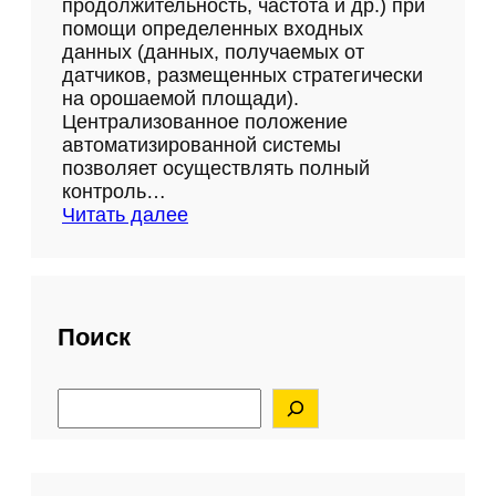
продолжительность, частота и др.) при
помощи определенных входных
данных (данных, получаемых от
датчиков, размещенных стратегически
на орошаемой площади).
Централизованное положение
автоматизированной системы
позволяет осуществлять полный
контроль…
:
Читать далее
Ц
е
н
т
р
Поиск
а
л
S
и
e
з
a
о
r
в
c
h
а