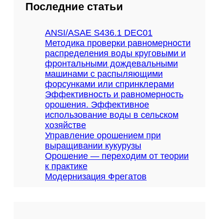
Последние статьи
н
н
ы
ANSI/ASAE S436.1 DEC01
е
Методика проверки равномерности
с
распределения воды круговыми и
и
фронтальными дождевальными
с
машинами с распыляющими
т
форсунками или спринклерами
е
Эффективность и равномерность
м
орошения. Эффективное
ы
использование воды в сельском
у
хозяйстве
п
Управление орошением при
р
выращивании кукурузы
а
Орошение — переходим от теории
в
к практике
л
Модернизация Фрегатов
е
н
и
я