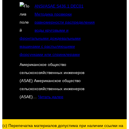
ANSI/ASAE S436.1 DEC01
Методика проверки
равномерности распределения
воды круговыми и
фронтальными дождевальными
машинами с распыляющими
форсунками или спринклерами
Американское общество
сельскохозяйственных инженеров
(ASAE) Американское общество
сельскохозяйственных инженеров
:
(ASAE)…
Читать далее
A
N
S
(c) Перепечатка материалов допустима при наличии ссылки на
I