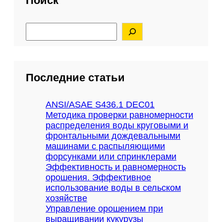
Поиск
в
а
S
л
e
ь
a
н
r
ы
c
h
е
Последние статьи
м
а
ш
ANSI/ASAE S436.1 DEC01
и
Методика проверки равномерности
н
распределения воды круговыми и
ы
фронтальными дождевальными
C
машинами с распыляющими
h
форсунками или спринклерами
a
Эффективность и равномерность
m
орошения. Эффективное
s
использование воды в сельском
a
хозяйстве
Управление орошением при
выращивании кукурузы