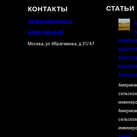
КОНТАКТЫ
СТАТЬИ
info@irrigationparts.ru
A
М
8 (495) 180-46-08
равноме
Москва, ул. Ибрагимова, д.31/ 47
воды кру
фронтал
машинам
форсунка
Америка
сельско
инженеро
Америка
сельско
инженер
:
далее