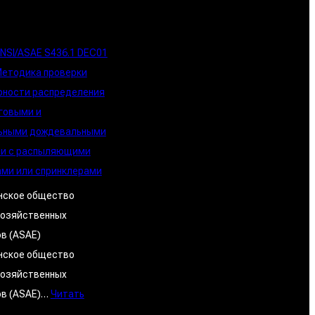
NSI/ASAE S436.1 DEC01
етодика проверки
рности распределения
говыми и
ьными дождевальными
и с распыляющими
ми или спринклерами
нское общество
хозяйственных
в (ASAE)
нское общество
хозяйственных
ов (ASAE)…
Читать