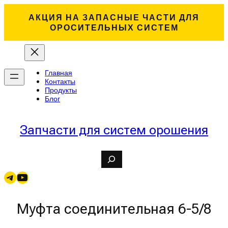
АКЦИЯ НА ЗАПАСНЫЕ ЧАСТИ ДЛЯ
ОРОСИТЕЛЬНЫХ СИСТЕМ
Главная
Контакты
Продукты
Блог
Запчасти для систем орошения
S
e
a
Telegram
YouTube
r
c
h
Муфта соединительная 6-5/8