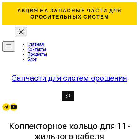
АКЦИЯ НА ЗАПАСНЫЕ ЧАСТИ ДЛЯ
ОРОСИТЕЛЬНЫХ СИСТЕМ
Главная
Контакты
Продукты
Блог
Запчасти для систем орошения
S
e
a
Telegram
YouTube
r
c
h
Коллекторное кольцо для 11-
жильного кабеля