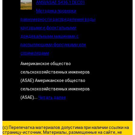
ANSI/ASAE S436.1 DEC01
Методика проверки
равномерности распределения воды
круговыми и фронтальными
дождевальными машинами с
распыляющими форсунками или
спринклерами
Американское общество
сельскохозяйственных инженеров
(ASAE) Американское общество
сельскохозяйственных инженеров
:
(ASAE)…
Читать далее
A
N
S
(c) Перепечатка материалов допустима при наличии ссылки на
I
страницу-источник. Материалы, размещенные на сайте, не